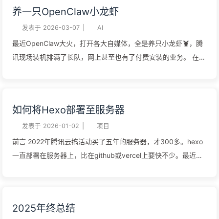
养一只OpenClaw小龙虾
靠 数据字段有限 豆瓣 RSS 是最简单可靠的方案。每个用户都有
下这篇文字，告诫自己要有长进，不要再这样下去。可到了工作
公开的 RSS 地址，格式为：
日，又开始日复一日，两点一线，把周末的反思完全抛在脑后。
发表于
2026-03-07
|
AI
12https://www.douban.com/feed/people/{用...
上班的心态 关于上班，可以有两种想法：一种是上班就是用时间
最近OpenClaw大火，打开各大自媒体，全是养只小龙虾🦞，腾
换金钱，出卖自己的时间为企业劳动。这种想法可以完全把上班
讯现场装机排满了长队，网上甚至也有了付费安装的业务。 在
和生活分开，上班的时间是企业的，下班的时间才属于我。在互
openclaw在圈内小火的时候，带动了mac mini的销量，而我似
联网这种高强度的环境下，持有这种想法会更痛苦。因为工作时
乎没有养龙虾🦞的需求（穷），就没有凑热闹。最近又火爆互联
间很长，一天12小时在公司，如果这12小时完全不属于自己，再
网，刚好有闲置的服务器，也想来体验一下。 什么是OpenClaw
如何将Hexo部署至服务器
去掉睡眠和通勤时间，属于自己的时间寥寥。 另一种想法是上班
官网是这样介绍的，OpenClaw——适用于任何操作系统的 AI 智
不是出卖自己的时间为企业劳动，而是为自己工作，是在用时间
能体 Gateway 网关，支持 WhatsApp、Telegram、Discord、
发表于
2026-01-02
|
项目
在积累自己的资产，并且有随时换家公司服务的能力。只有这种
iMessage 等。也就是说能将聊天软件与Agent连接，作为个人
前言 2022年腾讯云搞活动买了五年的服务器，才300多。hexo
想法，才不至于陷入缺少自己时间的困境。在工作中的每一个事
的AI助理，让ta帮你阅读新闻、回复邮件。这些功能Claude
一直部署在服务器上，比在github或vercel上要快不少。最近想
项，我的每一个产出，我学到的每一项技能，都是在为自己积累
Code都能完成，只不过OpenClaw有了可视化UI、连接聊天
用服务器部署一个项目，用到了node18，发现服务器系统还是
资产。所以工作中要转变观念，...
App，操作更便捷，上手更容易，而且可以24小时为你工作。 安
centos7，在2024年中旬就不再维护了。服务器上除了博客和大
装到服务器 安装 各大模型提供商都支持在OpenClaw中使用，不
学做的一些垃圾也没什么重要的东西，所以今天直接重装了系
2025年终总结
少厂商也都推出了开发者的coding plan订阅计划，大家可以按
统，导致博客打不开，晚上又重新部署了下博客。 上一次部署的