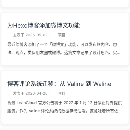
前，你是成本，是人力，是创造生产力的工具。 与其说是责任感
毫无意义。如果你也有这样的烦恼，那么「躺盈记账」可能正是
过剩，不如说是被工作侵蚀，逐渐失去自己。不上班的日子偶尔
你需要的工具。 项目简介 躺盈记账（Finance Aggregator）是
竟然会感到无聊，失去了探索世界、提升自己的心气。每次工作
一个开源的个人资产追踪应用，核心功能是帮助用户记录多账户
为Hexo博客添加微博文功能
日请假，只要是呆在家里，都把手机放在手边，甚至关闭静音模
资产、追踪资金流水，并计算出真实的投资收益。 项目提供两个
式，生怕错过重要的事。真是不值得。疫情之后，企业都在降本
版本： Web 版：基于 Next.js 16，部署在 Vercel，支持多用户
发表于
2026-05-02
|
项目
增效，又有了AI的加持，很多公司都在减员。当那一刻来临，没
桌面版：基于 Tauri 2，本地运行，数据完全离线 核心功能 真实
最近给博客添加了一个「微博文」功能，可以发布短内容、想
有几家企业会考虑你的付出、考虑你的处境，甚至他们觉得给足
收益计算 这是项目最核心的功能。传统的收益计算方式是： 1收
法、观点，类似朋友圈或微博。这篇文章记录了设计思路、实现
n+1都是福报了。 了结了一件"大"事 3月中旬，一张香港银行卡
益 = 期末资产 - 期初资产 但这忽略了资金进出对资产变化的影
过程和遇到的问题。 需求背景 博客通常用来写长文章，但很多
通过...
响。躺盈记账采用的是： 12真实收益 = 资产变动 - 净流入净流
时候只想记录一些短想法、碎碎念，不值得写一篇完整的文章。
入 = 入金 + 转入 - 出金 - 转出 这样，无论你中途存取多少次，
微博文功能就是为了解决这个问题： 发布短内容，支持文字和图
博客评论系统迁移：从 Valine 到 Waline
都能准确知道自己的投资到底赚了多少。 多账户管理 支持四种
片 手机端也能方便发布 在首页侧边栏显示预览 有独立的聚合页
账户类型： 国内平台：支付宝、微信理财等 银行理财：各类银
面 技术方案选型 内容存储 考虑了几个方案： 自建后端服务 - 需
发表于
2026-04-26
|
项目
行理财产品 券商账户：股票、基金投资 海外平台：美股、港股
要服务器、数据库，维护成本高 第三方评论系统 - 如 Valine、
背景 LeanCloud 官方公告将于 2027 年 1 月 12 日停止对外提供
等 每个账户可设置...
Waline，但数据不在自己手里 GitHub Issues - 免费、稳定、支
服务。作为 Valine 评论系统的数据存储后端，这意味着所有依赖
持 Markdown、手机可通过 GitHub App 操作 最终选择了
LeanCloud 的 Valine 评论数据将面临丢失风险。 我的博客之前
GitHub Issues，理由： 零成本，不需要额外服务器 数据完全可
使用 Valine + LeanCloud 的组合，必须在此之前完成迁移。经