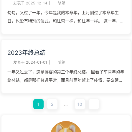
需选择，这里不再多说。 执行该命令，会帮你自动安装需要的环
时候就没有留痕，这次部署也遇到些问题，所以打算写一篇博客
发表于
2025-12-14
|
随笔
境，如node.js 22+，Git 1curl -fsSL https...
记录一下。 一、 环境准备：安装核心依赖 首先，我们需要安装
匆匆，又过了一年，今年是我的本命年，上月刚过了本命年生
Node.js、Git、Nginx 以及用于自动化配置 HTTPS 的
日，也没有特别的仪式，和往常一样，和往年一样。 这一年，是
Certbot。以 Ubuntu/Debian 系系统为例： 123456# 添加
我毕业后的第二年，也是工作的第二年，与大学生活渐行渐远，
Node.js 18 运行源curl -fsSL
上学时不觉得多么幸福，失去后才懂得珍惜，我活在幸福里，而
https://deb.nodesource.com/setup_18.x | sudo -E bash -# 更
我却不知道。当然，人也会美化过去，包括过去的痛苦。这一
2023年终总结
新并安装依赖sudo apt updatesudo apt install -y nodejs git
年，我换了家公司，继续从事测试开发的工作，算上实习的时
nginx certbot python3-certbot-nginx 为什...
间，已经是一名练习时长两年半的测试开发工程师了。工作两年
发表于
2024-01-01
|
随笔
多的时间，一定是有一些改变的，对工作技能的熟悉，
一年又过去了，这是博客的第三个年终总结。 回看了前两年的年
balabala，不仅仅是班味更重、身体更差…上学时想找到工作，
终总结，都是那样普通平常，而且前两年赶上了疫情，要么延期
工作后不想上班，想起朋友和我说的一句话，“生活像一枚钟表，
开学，要么封校，要么提前放假。与博友们的丰富多彩的生活相
每天都是从12转到12，只要有电就这样一直走下去。”早出晚
比，我就像白活了一样。 今年与往年有些不同，有了新的身份
归，两点一线，我想着也是很多人不想上班的原因，不是讨厌自
1
2
…
10
——实习生，活跃地点也由家和学校转移到了公司、出租屋。 1-
己的工作，而是缺少对时间的掌控，不能灵活支配自己的时间。
4月，开启人生第一份实习，新鲜又陌生，期待又恐惧。 5月，
对时间的掌控力，是影响幸福感的关键因素。此外，社交媒体是
担心挂科重回学校，4门必修课，大半学期没听课，最后考的还
情绪放大器，打开社交媒体，有人在游山玩水，有人用心生活，
不错。所以说要活在当下，不要透支烦恼，你所想的种种麻烦大