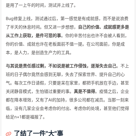
是用了一上午的时间，测试并上线了。
Bug修复上线，测试通过后，第一感觉是有成就感，而不是说浪费
了半天的休息时间。但又进一步想想，
自己的价值、成就感更多是
从工作上获取，是件可悲的事
。你的辛苦付出也许不会被人看到，
你的价值、成就也许在老板面前不值一提。在公司面前，你是成
本，是人力，是创造生产力的工具。
与其说是责任感过剩，不如说是被工作侵蚀，逐渐失去自己
。不上
班的日子偶尔竟然会感到无聊，失去了探索世界、提升自己的心
气。每次工作日请假，只要是呆在家里，都把手机放在手边，甚至
关闭静音模式，生怕错过重要的事。
真是不值得
。疫情之后，企业
都在降本增效，又有了AI的加持，很多公司都在减员。当那一刻来
临，没有几家企业会考虑你的付出、考虑你的处境，甚至他们觉得
给足n+1都是福报了。
了结了一件"大"事