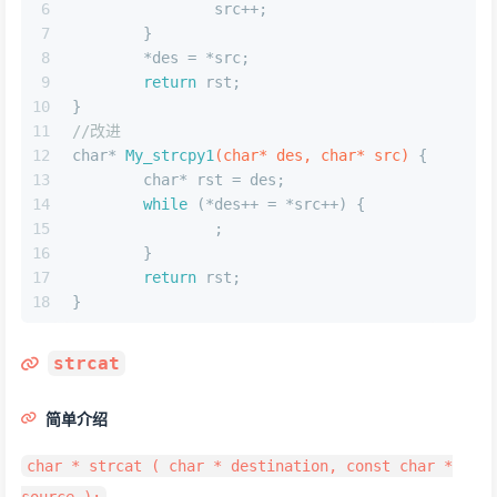
6
		src++;
7
	}
8
	*des = *src;
9
return
 rst;
10
}
11
//改进
12
char
* 
My_strcpy1
(
char
* des, 
char
* src)
 {
13
char
* rst = des;
14
while
 (*des++ = *src++) {
15
		;
16
	}
17
return
 rst;
18
}
strcat
简单介绍
char * strcat ( char * destination, const char *