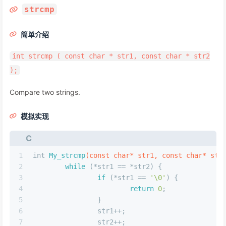
strcmp
简单介绍
int strcmp ( const char * str1, const char * str2
);
Compare two strings.
模拟实现
C
1
int
My_strcmp
(
const
char
* str1, 
const
char
* str
2
while
 (*str1 == *str2) {
3
if
 (*str1 == 
'\0'
) {
4
return
0
;
5
		}
6
		str1++;
7
		str2++;