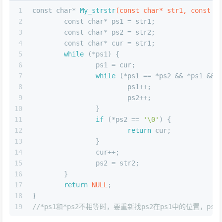
1
const
char
* 
My_strstr
(
const
char
* str1, 
const
c
2
const
char
* ps1 = str1;
3
const
char
* ps2 = str2;
4
const
char
* cur = str1;
5
while
 (*ps1) {
6
		ps1 = cur;
7
while
 (*ps1 == *ps2 && *ps1 && 
8
			ps1++;
9
			ps2++;
10
		}
11
if
 (*ps2 == 
'\0'
) {
12
return
 cur;
13
		}
14
		cur++;
15
		ps2 = str2;
16
	}
17
return
NULL
;
18
}
19
//*ps1和*ps2不相等时，要重新找ps2在ps1中的位置，p