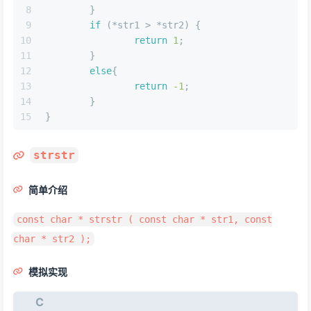
8
	}
9
if
 (*str1 > *str2) {
10
return
1
;
11
	}
12
else
{
13
return
-1
;
14
	}
15
}
strstr
简单介绍
const char * strstr ( const char * str1, const
char * str2 );
模拟实现
C