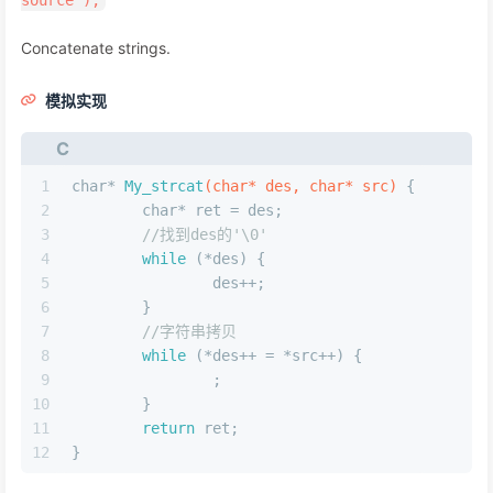
source );
Concatenate strings.
模拟实现
C
1
char
* 
My_strcat
(
char
* des, 
char
* src)
 {
2
char
* ret = des;
3
//找到des的'\0'
4
while
 (*des) {
5
		des++;
6
	}
7
//字符串拷贝
8
while
 (*des++ = *src++) {
9
		;
10
	}
11
return
 ret;
12
}