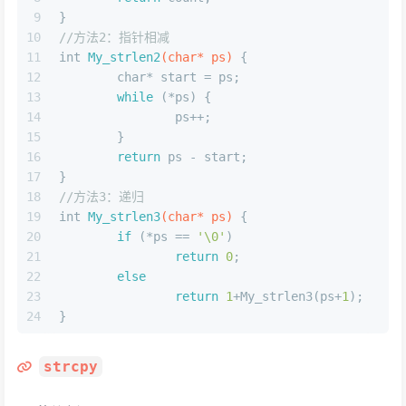
9
}
10
//方法2：指针相减
11
int
My_strlen2
(
char
* ps)
 {
12
char
* start = ps;
13
while
 (*ps) {
14
		ps++;
15
	}
16
return
 ps - start;
17
}
18
//方法3：递归
19
int
My_strlen3
(
char
* ps)
 {
20
if
 (*ps == 
'\0'
)
21
return
0
;
22
else
23
return
1
+My_strlen3(ps+
1
);
24
}
strcpy