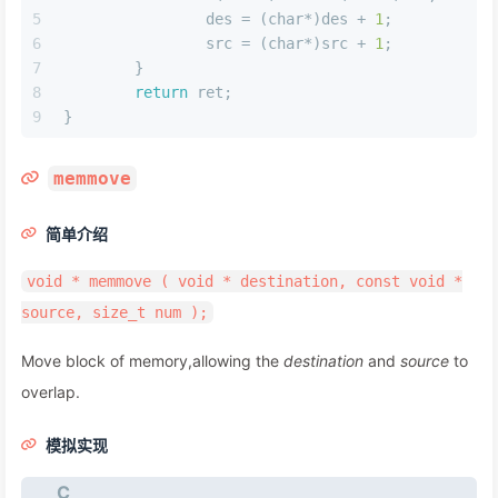
5
		des = (
char
*)des + 
1
;
6
		src = (
char
*)src + 
1
;
7
	}
8
return
 ret;
9
}
memmove
简单介绍
void * memmove ( void * destination, const void *
source, size_t num );
Move block of memory,allowing the
destination
and
source
to
overlap.
模拟实现
C