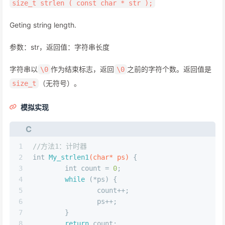
size_t strlen ( const char * str );
Geting string length.
参数：str，返回值：字符串长度
字符串以
作为结束标志，返回
之前的字符个数。返回值是
\0
\0
（无符号）。
size_t
模拟实现
C
1
//方法1：计时器
2
int
My_strlen1
(
char
* ps)
 {
3
int
 count = 
0
;
4
while
 (*ps) {
5
		count++;
6
		ps++;
7
	}
8
return
 count;