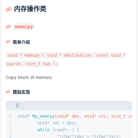
内存操作类
memcpy
简单介绍
void * memcpy ( void * destination, const void *
source, size_t num );
Copy block of memory.
模拟实现
C
1
void
* 
My_memcpy
(
void
* des, 
void
* src, 
size_t
 cou
2
void
* ret = des;
3
while
 (count--) {
4
		*(
char
*)des = *(
char
*)src;