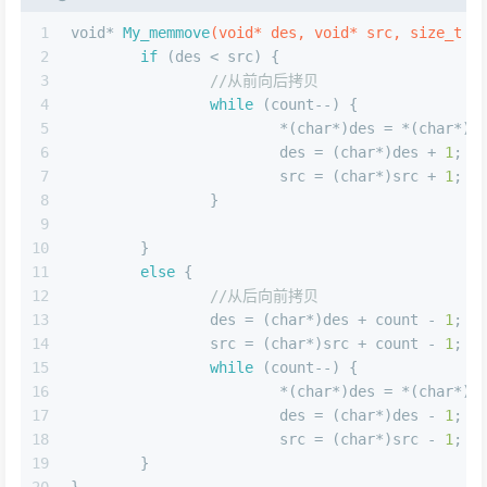
1
void
* 
My_memmove
(
void
* des, 
void
* src, 
size_t
 c
2
if
 (des < src) {
3
//从前向后拷贝
4
while
 (count--) {
5
			*(
char
*)des = *(
char
*)s
6
			des = (
char
*)des + 
1
;
7
			src = (
char
*)src + 
1
;
8
		}
9
10
	}
11
else
 {
12
//从后向前拷贝
13
		des = (
char
*)des + count - 
1
;
14
		src = (
char
*)src + count - 
1
;
15
while
 (count--) {
16
			*(
char
*)des = *(
char
*)s
17
			des = (
char
*)des - 
1
;
18
			src = (
char
*)src - 
1
;
19
	}
20
}