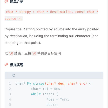
简单介绍
char * strcpy ( char * destination, const char *
source );
Copies the C string pointed by
source
into the array pointed
by
destination
, including the terminating null character (and
stopping at that point).
以
结束，且将
拷贝到目标空间
\0
\0
模拟实现
C
1
char
* 
My_strcpy
(
char
* des, 
char
* src)
 {
2
char
* rst = des;
3
while
 (*src) {
4
		*des = *src;
5
		des++;