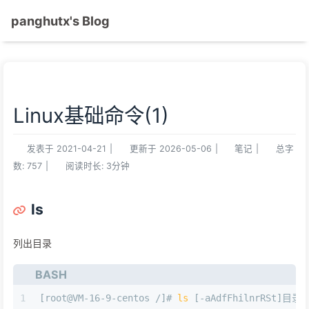
panghutx's Blog
Linux基础命令(1)
发表于
2021-04-21
|
更新于
2026-05-06
|
笔记
|
总字
数:
757
|
阅读时长:
3分钟
ls
列出目录
BASH
1
[root@VM-16-9-centos /]# 
ls
 [-aAdfFhilnrRSt]目录