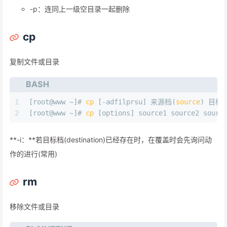
-p：连同上一级空目录一起删除
cp
复制文件或目录
BASH
1
[root@www ~]# 
cp
 [-adfilprsu] 来源档(
source
) 目标档
2
[root@www ~]# 
cp
 [options] source1 source2 sourc
**-i：**若目标档(destination)已经存在时，在覆盖时会先询问动
作的进行(常用)
rm
移除文件或目录