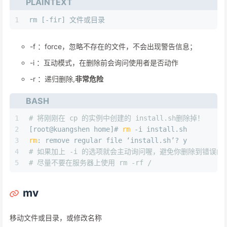
PLAINTEXT
1
rm [-fir] 文件或目录
-f ：force，忽略不存在的文件，不会出现警告信息；
-i ：互动模式，在删除前会询问使用者是否动作
-r ：递归删除,
非常危险
BASH
1
# 将刚刚在 cp 的实例中创建的 install.sh删除掉！
2
[root@kuangshen home]# 
rm
 -i install.sh
3
rm
: remove regular file ‘install.sh’? y
4
# 如果加上 -i 的选项就会主动询问喔，避免你删除到错误的
5
# 尽量不要在服务器上使用 rm -rf /
mv
移动文件或目录，或修改名称