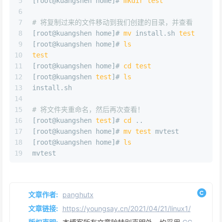
5
[root@kuangshen home]# 
mkdir
test
6
7
# 将复制过来的文件移动到我们创建的目录，并查看
8
[root@kuangshen home]# 
mv
 install.sh 
test
9
[root@kuangshen home]# 
ls
10
test
11
[root@kuangshen home]# 
cd
test
12
[root@kuangshen 
test
]# 
ls
13
install.sh
14
15
# 将文件夹重命名，然后再次查看！
16
[root@kuangshen 
test
]# 
cd
 ..
17
[root@kuangshen home]# 
mv
test
 mvtest
18
[root@kuangshen home]# 
ls
19
mvtest
文章作者:
panghutx
文章链接:
https://youngsay.cn/2021/04/21/linux1/