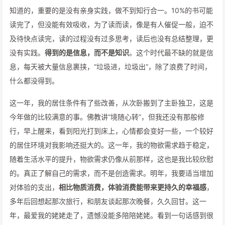
知道的，重要的是没有亲身实践，做不到知行合一。10%的书可能
读完了，但没能有效吸收，为了读而读，像是有人催促一般，迫不
及待快点读完，读的过程没有过多思考，读后也没有总结整理，更
没有实践。
得到的是信息，而不是知识
。这个时代最不缺的就是信
息，每天被大量信息裹挟，“垃圾进，垃圾出”，除了浪费了时间，
什么都没得到。
这一年，我的居住条件有了些改善，从次卧搬到了主卧独卫，这是
今年做的比较满意的事。佛教讲“境随心转”，但我还没有那般修
行，早上醒来，看到阳光打到床上，心情都会变好一些，一个较好
的居住环境对我影响还挺大的。这一年，我的物欲需求趋于稳定，
随着生活水平的提升，物欲需求仍像从前那样，这也是我比较欣慰
的。真正了解自己的需求，而不是创造需求。明年，我要适当增加
对体验的支出，
相比物质消费，体验消费能带来更持久的幸福感
，
多年后回想起那次旅行，和朋友谈起那次晚餐，久久回甘。这一
年，最爱我的姥姥走了，遗憾没能多陪陪姥姥。看到一句话感到很