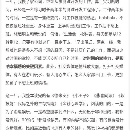
一年，我换了家公司，继续从事测试开发的工作，算上实习的时
间，已经是一名练习时长两年半的测试开发工程师了。工作两年多
的时间，一定是有一些改变的，对工作技能的熟悉，balabala，不
仅仅是班味更重、身体更差…上学时想找到工作，工作后不想上
班，想起朋友和我说的一句话，“生活像一枚钟表，每天都是从12
转到12，只要有电就这样一直走下去。”早出晚归，两点一线，我
想着也是很多人不想上班的原因，不是讨厌自己的工作，而是缺少
对时间的掌控，不能灵活支配自己的时间。
对时间的掌控力，是影
响幸福感的关键因素
。此外，社交媒体是情绪放大器，打开社交媒
体，有人在游山玩水，有人用心生活，怎么大家都不用上班，更加
加剧了不想上班的情绪。
这一年，我整本读完的有《德米安》《小王子》 《悲喜同源》《软
技能：代码之外的生存指南》《金钱心理学》，阅读的目的，一是
为了消遣娱乐，一是希望能学到点什么，无论出于哪种目的，我都
没做好。90%的书都没能读完，有的内容不感兴趣，有的觉得没什
么新观点，比如最近看的《少有人走的路》，感觉书中讲的都是我