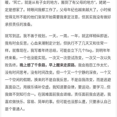
暖，“死亡，就是从有子女的地方，搬到了有父母的地方“，姥姥一
定是想家了。转眼间我都工作了，父母年纪也越来越大了，小时候
觉得无所不能的他们渐渐开始需要我拿定注意，但其实我没有做好
承担责任的准备。
就写到这。我不善于规划，一天，一周，一年，就这样稍纵即逝，
我有时会反思，心血来潮制定计划，但执行不了几天又和往常一
样，就像现在，我写着年终总结，可能会立下几个flag，到明年年
终来看，一个也没能实现。一次又一次尝试改变，一次又一次以失
败告终，
晚上想了千条路，早上醒来走原路
。我会抱怨工作太忙，
没有时间思考，没有时间改变。但一个又一个宁静的深夜，一个又
一个空闲的假期，换来的不是自我反思，不是自我改变，而是逃避
直面自己，用娱乐填补空虚。我知道要自律，要运动，要学习…但
我做不到知行合一。在困难面前我会退缩，责任面前我会逃避，我
喜欢做快乐、容易、简单的事。但可能也没那么遭，只要承认自己
是个普通人。